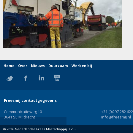
Home
Over
Nieuws
Duurzaam
Werken bij
Freesmij contactgegevens
Communicatieweg 10
+31 (0)297 282 622
3641 SE Mijdrecht
info@freesmij.nl
-
©
2026 Nederlandse Frees Maatschappij B.V.